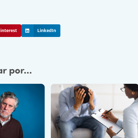
interest
LinkedIn
 por...